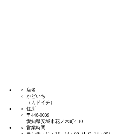
店名
かどいち
（カドイチ）
住所
〒446-0039
愛知県安城市花ノ木町4-10
営業時間
ランチ：11：15～14：00（L.O. 14：00）